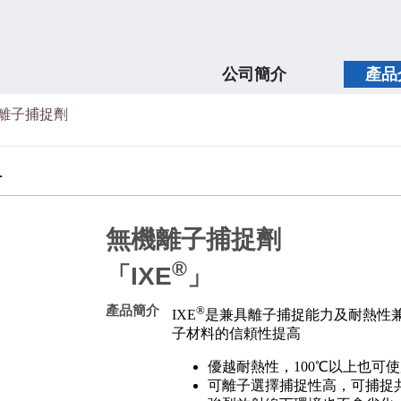
公司簡介
產品
離子捕捉劑
料
無機離子捕捉劑
®
「IXE
」
產品簡介
®
IXE
是兼具離子捕捉能力及耐熱性
子材料的信頼性提高
優越耐熱性，100℃以上也可
可離子選擇捕捉性高，可捕捉