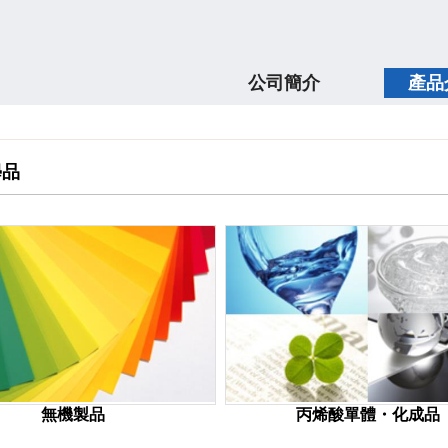
公司簡介
產品
學品
無機製品
丙烯酸單體・化成品