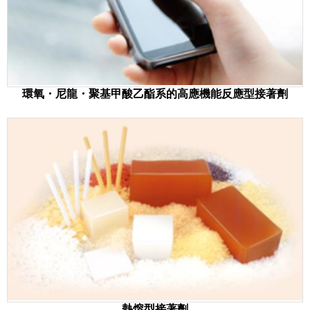
環氧・尼龍・聚基甲酸乙酯系的高應機能反應型接著劑
熱熔型接著劑