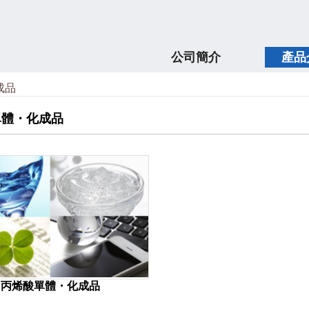
公司簡介
產品
成品
單體・化成品
丙烯酸單體・化成品